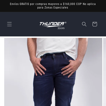
Ir
Envíos GRATIS por compras mayores a $160,000 COP No aplica
directamente
para Zonas Especiales
al contenido
Carrito
Ir
directamente
a la
información
del producto