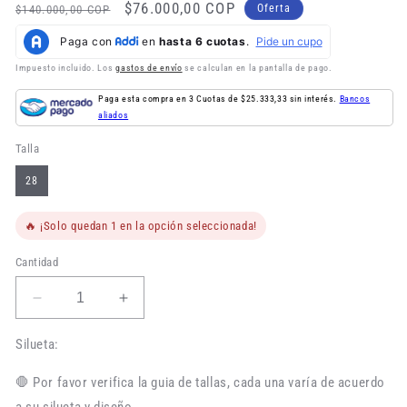
Precio
Precio
$76.000,00 COP
Oferta
$140.000,00 COP
habitual
de
oferta
Impuesto incluido. Los
gastos de envío
se calculan en la pantalla de pago.
Paga esta compra en 3 Cuotas de $25.333,33 sin interés.
Bancos
aliados
Talla
28
🔥 ¡Solo quedan 1 en la opción seleccionada!
Cantidad
Reducir
Aumentar
cantidad
cantidad
para
para
Silueta:
Jean
Jean
Hombre
Hombre
🛑 Por favor verifica la guia de tallas, cada una varía de acuerdo
Azul
Azul