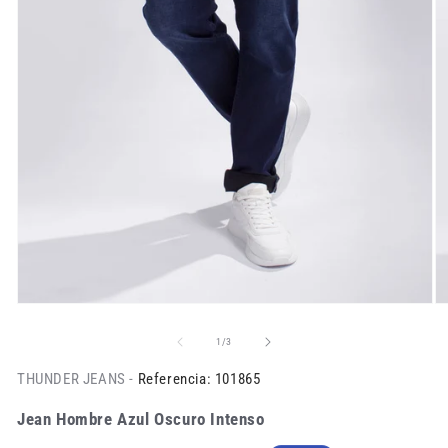
de
1
/
3
THUNDER JEANS -
Referencia: 101865
Jean Hombre Azul Oscuro Intenso