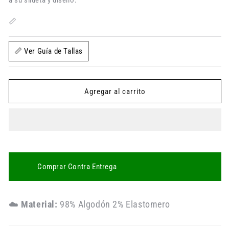
a su silueta y diseño.
Oscuro
Oscuro
Intenso
Intenso
📏
📏 Ver Guía de Tallas
Agregar al carrito
Comprar Contra Entrega
☁️
Material:
98% Algodón 2% Elastomero