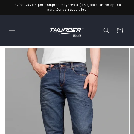
Ir
Envíos GRATIS por compras mayores a $160,000 COP No aplica
directamente
para Zonas Especiales
al contenido
Carrito
Ir
directamente
a la
información
del producto