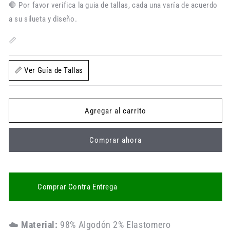
para
para
🛑 Por favor verifica la guia de tallas, cada una varía de acuerdo
Hombre
Hombre
a su silueta y diseño.
100%
100%
Colombiano
Colombiano
📏
📏 Ver Guía de Tallas
Agregar al carrito
Comprar ahora
Comprar Contra Entrega
☁️
Material:
98% Algodón 2% Elastomero