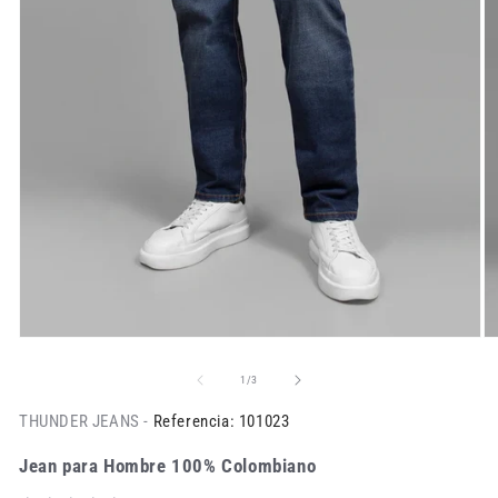
de
1
/
3
THUNDER JEANS -
Referencia: 101023
Jean para Hombre 100% Colombiano