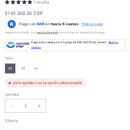
1 reseña
Precio
$145.000,00 COP
habitual
Impuesto incluido. Los
gastos de envío
se calculan en la pantalla de pago.
Paga esta compra en 3 Cuotas de $48.333,33 sin interés.
Bancos
aliados
Talla
Variante
Variante
28
30
34
agotada
agotada
o
o
no
no
disponible
disponible
🔥 ¡Solo quedan 2 en la opción seleccionada!
Cantidad
Reducir
Aumentar
cantidad
cantidad
para
para
Silueta:
Jean
Jean