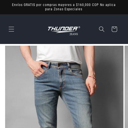
Ir
Envíos GRATIS por compras mayores a $160,000 COP No aplica
directamente
para Zonas Especiales
al contenido
Carrito
Ir
directamente
a la
información
del producto