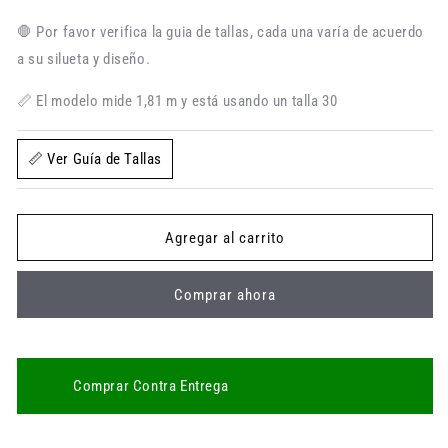
Jean
Jean
para
para
🛑 Por favor verifica la guia de tallas, cada una varía de acuerdo
Hombre
Hombre
a su silueta y diseño.
Skinny
Skinny
en
en
📏 El modelo mide 1,81 m y está usando un talla 30
Tono
Tono
Azul
Azul
con
con
📏 Ver Guía de Tallas
Dirty
Dirty
Thunder
Thunder
Agregar al carrito
Comprar ahora
Comprar Contra Entrega