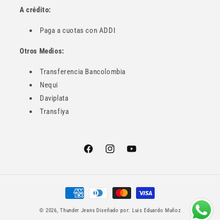
A crédito:
Paga a cuotas con ADDI
Otros Medios:
Transferencia Bancolombia
Nequi
Daviplata
Transfiya
Facebook
Instagram
YouTube
Formas
de
© 2026,
Thunder Jeans
Diseñado por:
Luis Eduardo Muñoz
pago