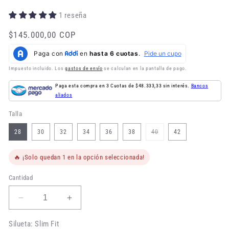
1 reseña
Precio
$145.000,00 COP
habitual
Impuesto incluido. Los
gastos de envío
se calculan en la pantalla de pago.
Paga esta compra en 3 Cuotas de $48.333,33 sin interés.
Bancos
aliados
Talla
Variante
28
30
32
34
36
38
40
42
agotada
o
no
disponible
🔥 ¡Solo quedan 1 en la opción seleccionada!
Cantidad
Reducir
Aumentar
cantidad
cantidad
para
para
Silueta: Slim Fit