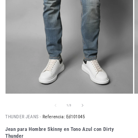
de
1
/
3
THUNDER JEANS -
Referencia: Ed101045
Jean para Hombre Skinny en Tono Azul con Dirty
Thunder