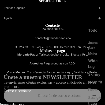
Servicio al cliente
Políticas legales
Ayuda
Contacto
+573054564474
Todo
contacto@thunderjeans.co
Jeans
Cll 12 # 13 - 69 Bloque C Ofi. 301C Centro Cial San Carlos
para
Medios de pago
Mujer
Mercado Pago:
Tarjetas débito, crédito, Efecty y Pse.
Wide
A crédito:
Paga a cuotas con ADDI
Leg
Otros Medios:
Transferencia Bancolombia Nequi, Daviplata y Brebe.
Skinny
Únete a nuestro NEWSLETTER
Mom fit
Te enviaremos ofertas exclusivas y acceso anticipado a nuevos
productos.
Flare
Correo electrónico
Straigh
t Leg
Formas de pago