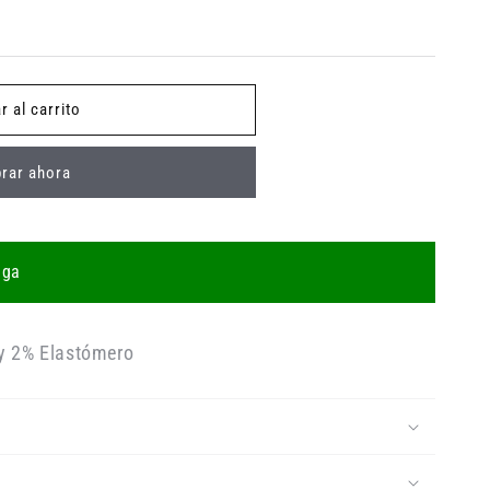
r al carrito
rar ahora
ega
y 2% Elastómero