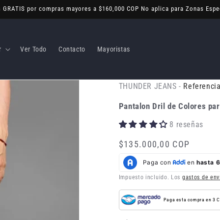
s GRATIS por compras mayores a $160,000 COP No aplica para Zonas Espe
r
Ver Todo
Contacto
Mayoristas
THUNDER JEANS -
Referenci
Pantalon Dril de Colores p
8 reseñas
Precio
$135.000,00 COP
habitual
Impuesto incluido. Los
gastos de env
Paga esta compra en 3 C