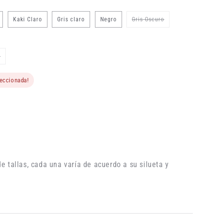
Variante
Kaki Claro
Gris claro
Negro
Gris Oscuro
agotada
o
no
disponible
Variante
6
agotada
o
no
disponible
leccionada!
de tallas, cada una varía de acuerdo a su silueta y