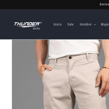
Ir
Envío
directamente
al contenido
Inicio
Sale
Hombre
Muje
Ir
directamente
a la
información
del producto