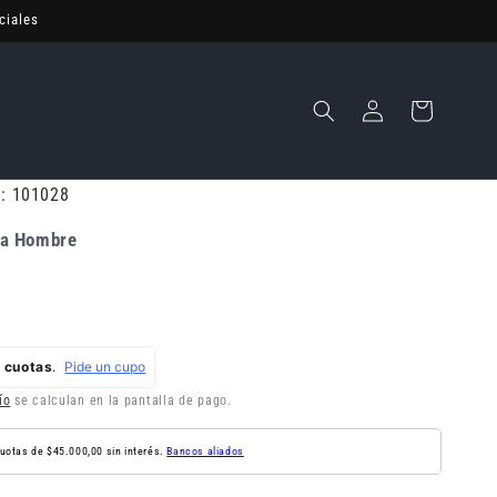
ciales
Iniciar
Carrito
sesión
a: 101028
ara Hombre
ío
se calculan en la pantalla de pago.
uotas de $45.000,00 sin interés.
Bancos aliados