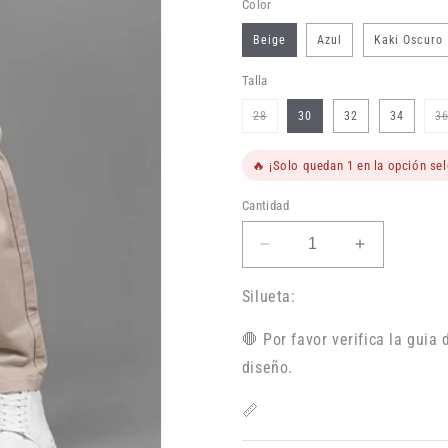
Color
Beige
Azul
Kaki Oscuro
Talla
Variante
28
30
32
34
3
agotada
o
no
disponible
🔥 ¡Solo quedan 1 en la opción se
Cantidad
Reducir
Aumentar
cantidad
cantidad
para
para
Silueta:
Pantalon
Pantalon
Dril
Dril
🛑 Por favor verifica la guia 
de
de
diseño.
Colores
Colores
para
para
📏
Hombre
Hombre