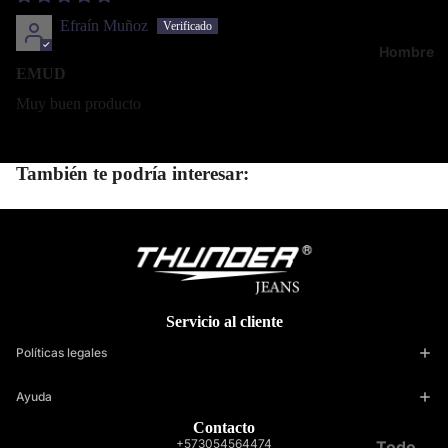
Efraín Muñoz
Hombre
EMUD
Muy buen producto
También te podría interesar:
Servicio al cliente
Políticas legales
Ayuda
Contacto
+573054564474
Todo