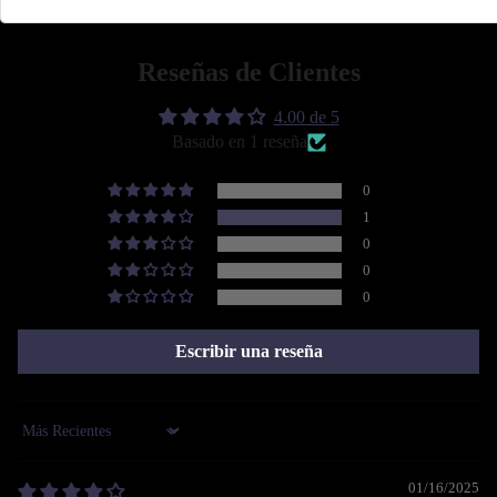
💡 Con Thunder Jeans tienes múltiples opciones para armar tus outfits del dí
Reseñas de Clientes
¡Puedes lograr todo aquello que te propongas con la mejor actitud! De
4.00 de 5
Basado en 1 reseña
0
1
0
0
0
Escribir una reseña
Sort by
01/16/2025