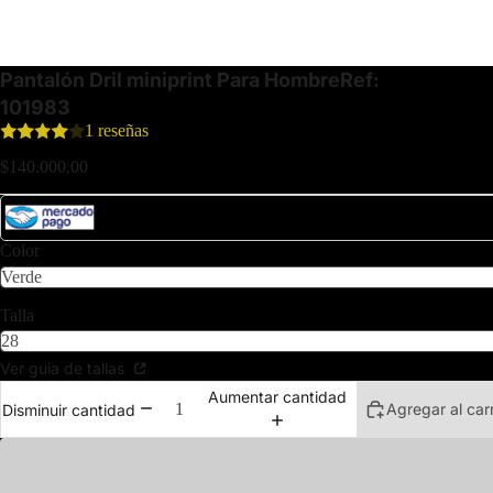
Pantalón Dril miniprint Para Hombre
Ref:
101983
1 reseñas
$140.000,00
Paga esta compra en 3 Cuotas de $46.666,66 sin interés. Bancos aliados
Color
Talla
Ver guia de tallas
Aumentar cantidad
Agregar al carr
Disminuir cantidad