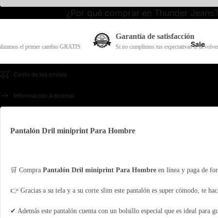
¿Por qué comprar en Thunder Jeans
Garantía de satisfacción
Sale
er cambio GRATIS
Si no cumplimos tus expectativas te devolvemos el dinero del p
Costo de los envíos
Información Adicional
Pantalón Dril miniprint Para Hombre
🛒 Compra
Pantalón Dril miniprint Para Hombre
en línea y paga de fo
👉 Gracias a su tela y a su corte slim este pantalón es super cómodo, te hace
✔ Además este pantalón cuenta con un bolsillo especial que es ideal para g