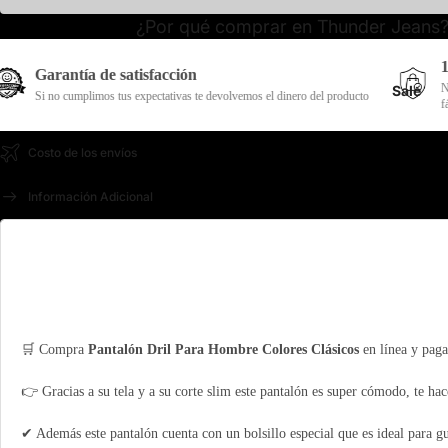
¿Por qué comprar en Thunder Jeans
180 Días de ga
 de satisfacción
Nuestros productos c
Sale
mos tus expectativas te devolvemos el dinero del producto
fábrica
Costo de los envíos
Información Adicional
🛒 Compra
Pantalón Dril Para Hombre Colores Clásicos
en línea y paga
👉 Gracias a su tela y a su corte slim este pantalón es super cómodo, te hace
✔ Además este pantalón cuenta con un bolsillo especial que es ideal para g