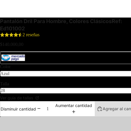
Pantalón Dril Para Hombre, Colores Clásicos
Ref:
Ed101002
2 reseñas
$140.000,00
Paga esta compra en 3 Cuotas de $46.666,66 sin interés. Bancos aliados
Color
Talla
Ver guia de tallas
Aumentar cantidad
Agregar al carr
Disminuir cantidad