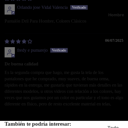
Orlando jose Vidal Valencia
Hombre
Pantalón Dril Para Hombre, Colores Clásicos
06/07/2025
fredy e pumarejo
De buena calidad
Es la segunda compra que hago, me gusta la tela de los
pantalones que he comprado, muy suaves, de buena orma,
rápidos en la entrega, me gustaría que tuvieran más detalles en las
diferentes modelos, u otros videos con relación a los colores, hay
veces que nos guiamos por un color en particular y el tono es algo
diferente en físico, pero de resto excelente material en telas,
También te podría interesar:
Todo