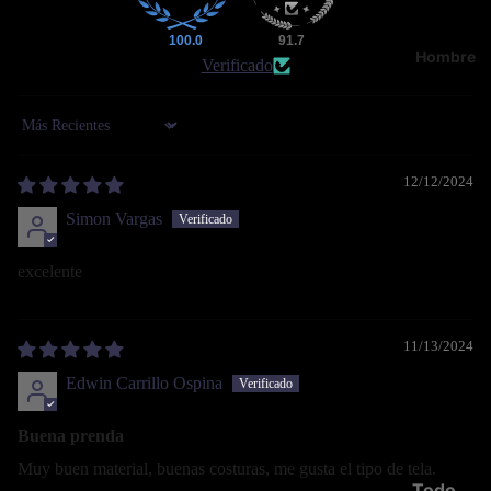
100.0
91.7
Hombre
Verificado
Sort by
12/12/2024
Simon Vargas
excelente
11/13/2024
Edwin Carrillo Ospina
Buena prenda
Muy buen material, buenas costuras, me gusta el tipo de tela.
Todo