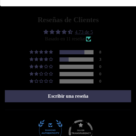
💡 Con Thunder Jeans tienes múltiples opciones para armar tus outfits del dí
Reseñas de Clientes
¡Puedes lograr todo aquello que te propongas con la mejor actitud! De
4.73 de 5
Basado en 11 reseñas
8
3
0
0
0
Escribir una reseña