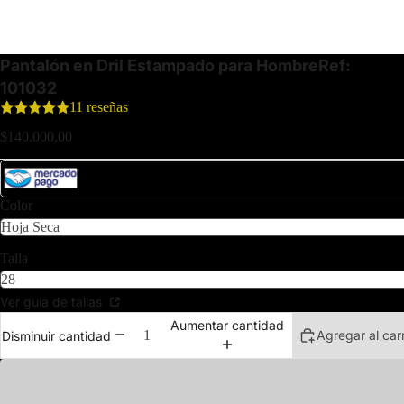
Pantalón en Dril Estampado para Hombre
Ref:
101032
11 reseñas
$140.000,00
Paga esta compra en 3 Cuotas de $46.666,66 sin interés. Bancos aliados
Color
Talla
Ver guia de tallas
Aumentar cantidad
Agregar al carr
Disminuir cantidad