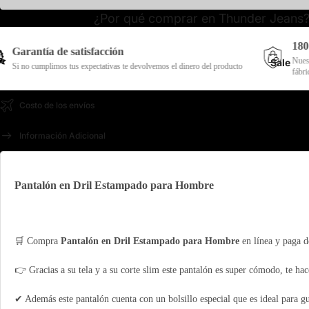
¿Por qué comprar en Thunder Jeans
180 Días de gara
 satisfacción
Nuestros productos cuent
Sale
 tus expectativas te devolvemos el dinero del producto
fábrica
Costo de los envíos
Información Adicional
Pantalón en Dril Estampado para Hombre
🛒 Compra
Pantalón en Dril Estampado para Hombre
en línea y paga d
👉 Gracias a su tela y a su corte slim este pantalón es super cómodo, te hace
✔ Además este pantalón cuenta con un bolsillo especial que es ideal para g