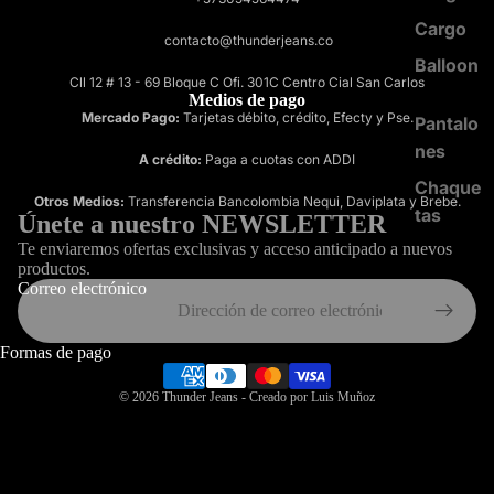
Cargo
contacto@thunderjeans.co
Balloon
Cll 12 # 13 - 69 Bloque C Ofi. 301C Centro Cial San Carlos
Medios de pago
Mercado Pago:
Tarjetas débito, crédito, Efecty y Pse.
Pantalo
nes
A crédito:
Paga a cuotas con ADDI
Chaque
Otros Medios:
Transferencia Bancolombia Nequi, Daviplata y Brebe.
tas
Únete a nuestro NEWSLETTER
Te enviaremos ofertas exclusivas y acceso anticipado a nuevos
productos.
Correo electrónico
Formas de pago
© 2026
Thunder Jeans
- Creado por Luis Muñoz