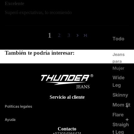
Excelente
Superó expectativas, lo recomiendo
1
2
3
Todo
También te podría interesar:
Jeans
para
Mujer
Wide
Leg
Skinny
Servicio al cliente
Mom fit
Políticas legales
Flare
Ayuda
Straigh
Contacto
t Leg
+573054564474