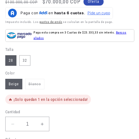
Precio
Precio
$70.000,00 COP
Oferta
$130.000,00 COP
habitual
de
oferta
Impuesto incluido. Los
gastos de envío
se calculan en la pantalla de pago.
Paga esta compra en 3 Cuotas de $23.333,33 sin interés.
Bancos
aliados
Talla
28
32
Color
Variante
Beige
Blanco
agotada
o
no
disponible
🔥 ¡Solo quedan 1 en la opción seleccionada!
Cantidad
Reducir
Aumentar
cantidad
cantidad