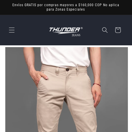
Ir
Envíos GRATIS por compras mayores a $160,000 COP No aplica
directamente
para Zonas Especiales
al contenido
Carrito
Ir
directamente
a la
información
del producto