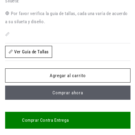
para
para
Silueta:
Pantalón
Pantalón
en
en
🛑 Por favor verifica la guia de tallas, cada una varía de acuerdo
Dril
Dril
a su silueta y diseño.
Para
Para
Hombre
Hombre
📏
📏 Ver Guía de Tallas
Agregar al carrito
Comprar ahora
Comprar Contra Entrega