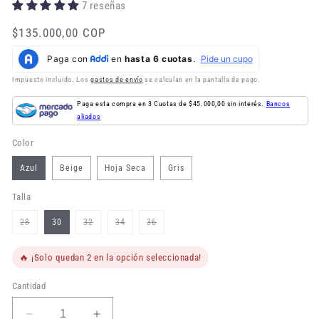
7 reseñas
Precio
$135.000,00 COP
habitual
Impuesto incluido. Los
gastos de envío
se calculan en la pantalla de pago.
Paga esta compra en 3 Cuotas de $45.000,00 sin interés.
Bancos
aliados
Color
Azul
Beige
Hoja Seca
Gris
Talla
Variante
Variante
Variante
Variante
28
30
32
34
36
agotada
agotada
agotada
agotada
o
o
o
o
no
no
no
no
disponible
disponible
disponible
disponible
🔥 ¡Solo quedan 2 en la opción seleccionada!
Cantidad