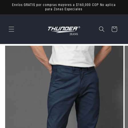
Ir
Envíos GRATIS por compras mayores a $160,000 COP No aplica
directamente
para Zonas Especiales
al contenido
Carrito
Ir
directamente
a la
información
del producto