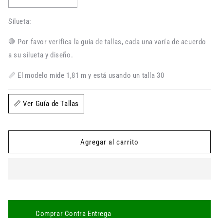
Reducir
Aumentar
cantidad
cantidad
para
para
Silueta:
Pantalón
Pantalón
en
en
🛑 Por favor verifica la guia de tallas, cada una varía de acuerdo
Dril
Dril
a su silueta y diseño.
para
para
Hombre
Hombre
📏 El modelo mide 1,81 m y está usando un talla 30
miniprint
miniprint
marca
marca
Thunder
Thunder
📏 Ver Guía de Tallas
Agregar al carrito
Comprar Contra Entrega