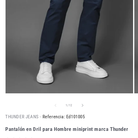
de
1
/
12
THUNDER JEANS -
Referencia: Ed101005
Pantalón en Dril para Hombre miniprint marca Thunder