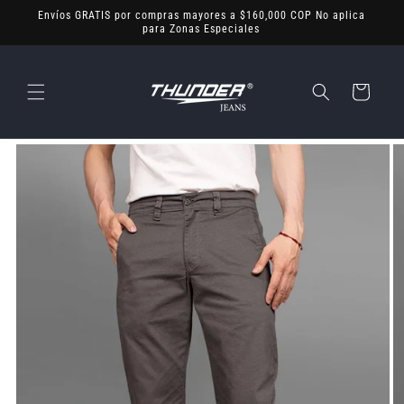
Ir
Envíos GRATIS por compras mayores a $160,000 COP No aplica
directamente
para Zonas Especiales
al contenido
Carrito
Ir
directamente
a la
información
del producto