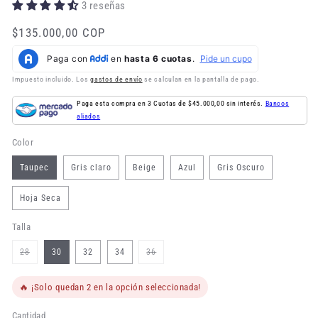
3 reseñas
Precio
$135.000,00 COP
habitual
Impuesto incluido. Los
gastos de envío
se calculan en la pantalla de pago.
Paga esta compra en 3 Cuotas de $45.000,00 sin interés.
Bancos
aliados
Color
Taupec
Gris claro
Beige
Azul
Gris Oscuro
Hoja Seca
Talla
Variante
Variante
28
30
32
34
36
agotada
agotada
o
o
no
no
disponible
disponible
🔥 ¡Solo quedan 2 en la opción seleccionada!
Cantidad