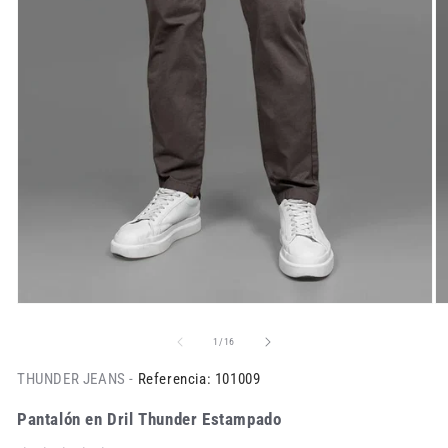
de
1
/
16
THUNDER JEANS -
Referencia: 101009
Pantalón en Dril Thunder Estampado