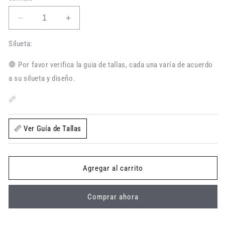
Reducir
Aumentar
cantidad
cantidad
para
para
Silueta:
Pantalón
Pantalón
en
en
🛑 Por favor verifica la guia de tallas, cada una varía de acuerdo
Dril
Dril
a su silueta y diseño.
Thunder
Thunder
Estampado
Estampado
📏
📏 Ver Guía de Tallas
Agregar al carrito
Comprar ahora